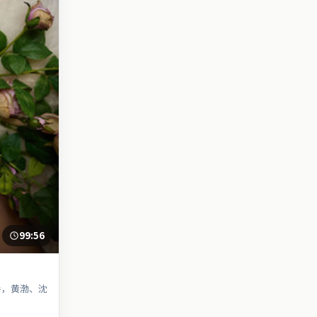
99:56
导，黄渤、沈