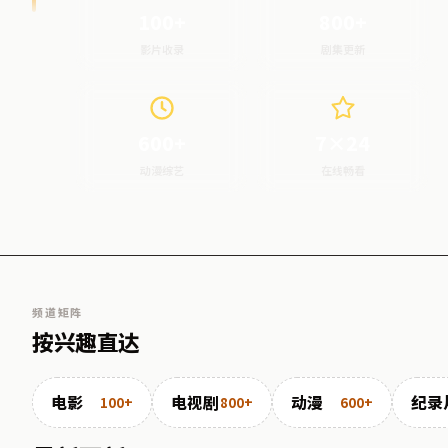
100+
800+
影片收录
剧集更新
600+
7×24
动漫综艺
在线畅看
频道矩阵
按兴趣直达
电影
电视剧
动漫
纪录
100+
800+
600+