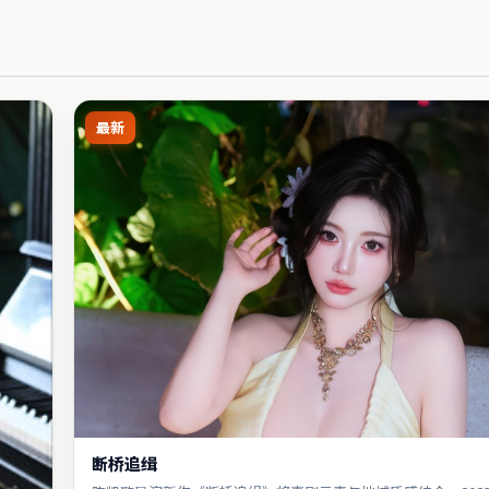
最新
断桥追缉