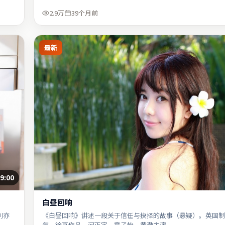
2.9万
39个月前
最新
9:00
白昼回响
刘亦
《白昼回响》讲述一段关于信任与抉择的故事（悬疑）。英国制作
年，徐克作品，河正宇、章子怡、黄渤主演。