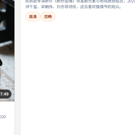
陈凯歌导演新作《断桥追缉》将喜剧元素与地域质感结合，202
烊千玺、梁朝伟、刘亦菲领衔，适合喜欢强情节的观众。
高清
流畅
7:49
20