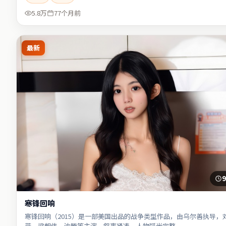
5.8万
77个月前
最新
9
寒锋回响
寒锋回响（2015）是一部美国出品的战争类型作品，由乌尔善执导，
菲、梁朝伟、沈腾等主演，叙事紧凑、人物弧光完整。