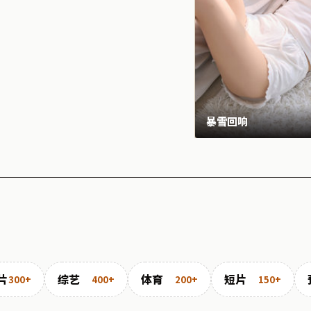
暴雪回响
片
综艺
体育
短片
300+
400+
200+
150+