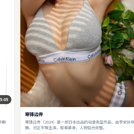
5:05
寒锋边界
梁朝
寒锋边界（2024）是一部日本出品的动漫类型作品，由李安执
腾、河正宇等主演，叙事紧凑、人物弧光完整。