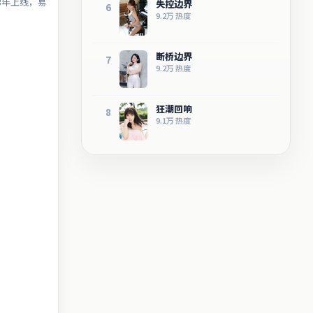
3年上线，易
失控边界
6
9.2万
热度
断桥边界
7
9.2万
热度
狂潮回响
8
9.1万
热度