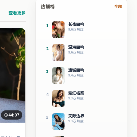
热播榜
全部
查看更多
长夜回响
1
9.6万
热度
深海回响
2
9.6万
热度
迷城回响
3
9.4万
热度
霓虹档案
4
9.3万
热度
44:07
天际边界
5
9.3万
热度