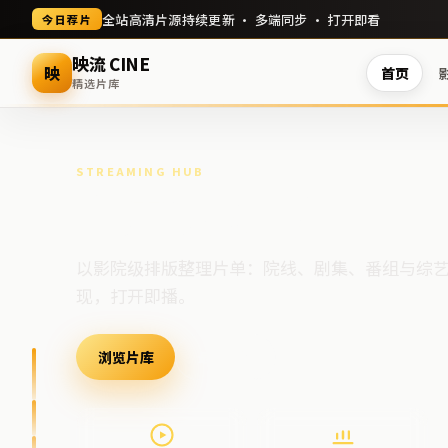
全站高清片源持续更新 · 多端同步 · 打开即看
今日荐片
映流 CINE
映
首页
精选片库
STREAMING HUB
高清视频门户
以影院级排版整理片单：院线、剧集、番组与综
现，打开即播。
浏览片库
最新上架