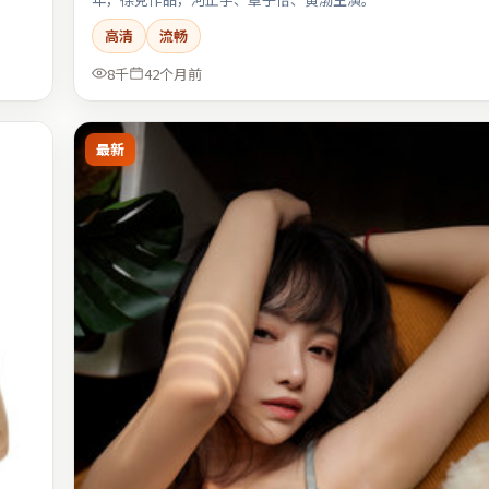
高清
流畅
8千
42个月前
最新