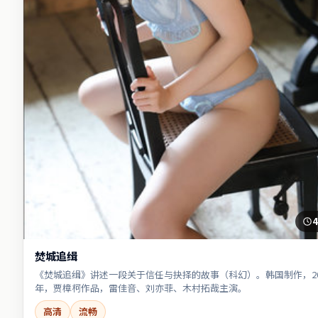
4
焚城追缉
《焚城追缉》讲述一段关于信任与抉择的故事（科幻）。韩国制作，20
年，贾樟柯作品，雷佳音、刘亦菲、木村拓哉主演。
高清
流畅